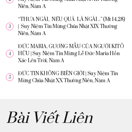
Niên, Năm A
“THƯA NGÀI, NẾU QUẢ LÀ NGÀI ..” (Mt 14,28)
| Suy Niệm Tin Mừng Chúa Nhật XIX Thường
Niên, Năm A
ĐỨC MARIA, GƯƠNG MẪU CỦA NGƯỜI KITÔ
HỮU | Suy Niệm Tin Mừng Lễ Đức Maria Hồn
Xác Lên Trời, Năm A
ĐỨC TIN KHÔNG BIÊN GIỚI | Suy Niệm Tin
Mừng Chúa Nhật XX Thường Niên, Năm A
Bài Viết Liên