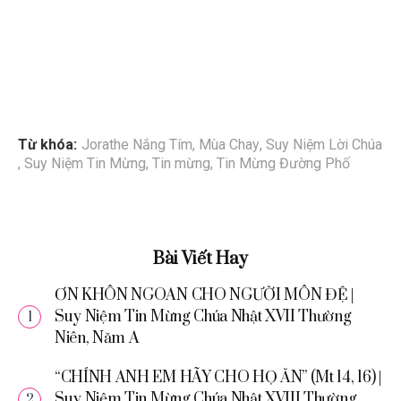
Từ khóa:
Jorathe Nắng Tím
,
Mùa Chay
,
Suy Niệm Lời Chúa
,
Suy Niệm Tin Mừng
,
Tin mừng
,
Tin Mừng Đường Phố
Bài Viết Hay
ƠN KHÔN NGOAN CHO NGƯỜI MÔN ĐỆ |
Suy Niệm Tin Mừng Chúa Nhật XVII Thường
Niên, Năm A
“CHÍNH ANH EM HÃY CHO HỌ ĂN” (Mt 14, 16) |
Suy Niệm Tin Mừng Chúa Nhật XVIII Thường