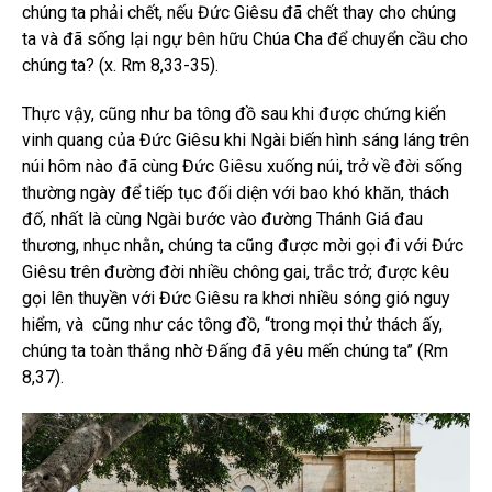
chúng ta phải chết, nếu Đức Giêsu đã chết thay cho chúng
ta và đã sống lại ngự bên hữu Chúa Cha để chuyển cầu cho
chúng ta? (x. Rm 8,33-35).
Thực vậy, cũng như ba tông đồ sau khi được chứng kiến
vinh quang của Đức Giêsu khi Ngài biến hình sáng láng trên
núi hôm nào đã cùng Đức Giêsu xuống núi, trở về đời sống
thường ngày để tiếp tục đối diện với bao khó khăn, thách
đố, nhất là cùng Ngài bước vào đường Thánh Giá đau
thương, nhục nhằn, chúng ta cũng được mời gọi đi với Đức
Giêsu trên đường đời nhiều chông gai, trắc trở; được kêu
gọi lên thuyền với Đức Giêsu ra khơi nhiều sóng gió nguy
hiểm, và cũng như các tông đồ, “trong mọi thử thách ấy,
chúng ta toàn thắng nhờ Đấng đã yêu mến chúng ta” (Rm
8,37).