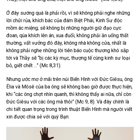
Ở đây sướng quá là phải rồi, vì sẽ không phải nghe những
lời chửi rủa, khích bác của đám Biệt Phái, Kinh Sư độc
mồm ác miệng; sẽ không bị những người giữ đạo cực
đoan, qúa khích lên án, xua đuổi; không phải ăn uống thất
thường, vất vưởng đó đây, không nhà không cửa, nhất là
không phải nghe những lời tiên báo cuộc thương khó sắp
tới và Thầy sẽ “bị các kỳ mục, thượng tế cùng kinh sư loại
bỏ, giết chết …” (Mc 8,31).
Nhưng ước mơ ở mãi trên núi Biến Hình với Đức Giêsu, ông
Êlia và Môsê của ba ông sẽ không bao giờ được thực hiện,
khi “các ông chợt nhìn quanh, thì không thấy ai nữa, chỉ còn
Đức Giêsu với các ông mà thôi” (Mc 9, 8). Và đây chính là
chi tiết quan trọng trong trình thuật Biến Hình mà người viết
xin được chia sẻ với quý Bạn: