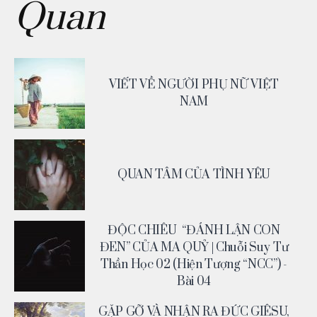
Quan
VIẾT VỀ NGƯỜI PHỤ NỮ VIỆT
NAM
QUAN TÂM CỦA TÌNH YÊU
ĐỘC CHIÊU “ĐÁNH LẬN CON
ĐEN” CỦA MA QUỶ | Chuỗi Suy Tư
Thần Học 02 (Hiện Tượng “NCC”) -
Bài 04
GẶP GỠ VÀ NHẬN RA ĐỨC GIÊSU,