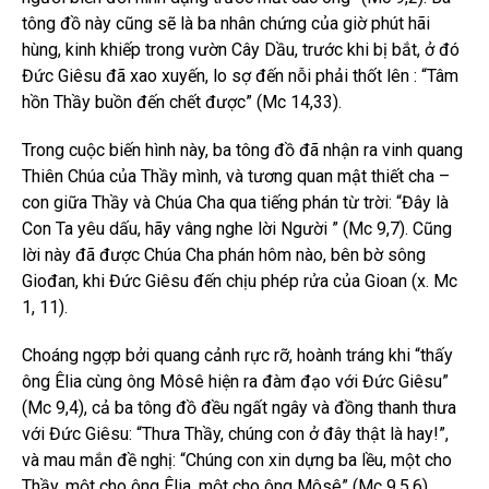
tông đồ này cũng sẽ là ba nhân chứng của giờ phút hãi
hùng, kinh khiếp trong vườn Cây Dầu, trước khi bị bắt, ở đó
Đức Giêsu đã xao xuyến, lo sợ đến nỗi phải thốt lên : “Tâm
hồn Thầy buồn đến chết được” (Mc 14,33).
Trong cuộc biến hình này, ba tông đồ đã nhận ra vinh quang
Thiên Chúa của Thầy mình, và tương quan mật thiết cha –
con giữa Thầy và Chúa Cha qua tiếng phán từ trời: “Đây là
Con Ta yêu dấu, hãy vâng nghe lời Người ” (Mc 9,7). Cũng
lời này đã được Chúa Cha phán hôm nào, bên bờ sông
Giođan, khi Đức Giêsu đến chịu phép rửa của Gioan (x. Mc
1, 11).
Choáng ngợp bởi quang cảnh rực rỡ, hoành tráng khi “thấy
ông Êlia cùng ông Môsê hiện ra đàm đạo với Đức Giêsu”
(Mc 9,4), cả ba tông đồ đều ngất ngây và đồng thanh thưa
với Đức Giêsu: “Thưa Thầy, chúng con ở đây thật là hay!”,
và mau mắn đề nghị: “Chúng con xin dựng ba lều, một cho
Thầy, một cho ông Êlia, một cho ông Môsê” (Mc 9,5.6).