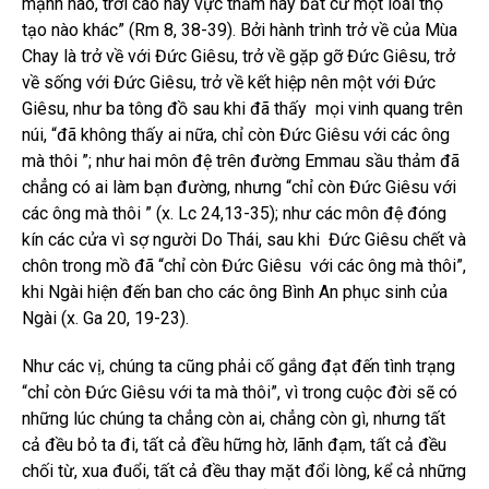
mạnh nào, trời cao hay vực thẳm hay bất cứ một loài thọ
tạo nào khác” (Rm 8, 38-39). Bởi hành trình trở về của Mùa
Chay là trở về với Đức Giêsu, trở về gặp gỡ Đức Giêsu, trở
về sống với Đức Giêsu, trở về kết hiệp nên một với Đức
Giêsu, như ba tông đồ sau khi đã thấy mọi vinh quang trên
núi, “đã không thấy ai nữa, chỉ còn Đức Giêsu với các ông
mà thôi ”; như hai môn đệ trên đường Emmau sầu thảm đã
chẳng có ai làm bạn đường, nhưng “chỉ còn Đức Giêsu với
các ông mà thôi ” (x. Lc 24,13-35); như các môn đệ đóng
kín các cửa vì sợ người Do Thái, sau khi Đức Giêsu chết và
chôn trong mồ đã “chỉ còn Đức Giêsu với các ông mà thôi”,
khi Ngài hiện đến ban cho các ông Bình An phục sinh của
Ngài (x. Ga 20, 19-23).
Như các vị, chúng ta cũng phải cố gắng đạt đến tình trạng
“chỉ còn Đức Giêsu với ta mà thôi”, vì trong cuộc đời sẽ có
những lúc chúng ta chẳng còn ai, chẳng còn gì, nhưng tất
cả đều bỏ ta đi, tất cả đều hững hờ, lãnh đạm, tất cả đều
chối từ, xua đuổi, tất cả đều thay mặt đổi lòng, kể cả những