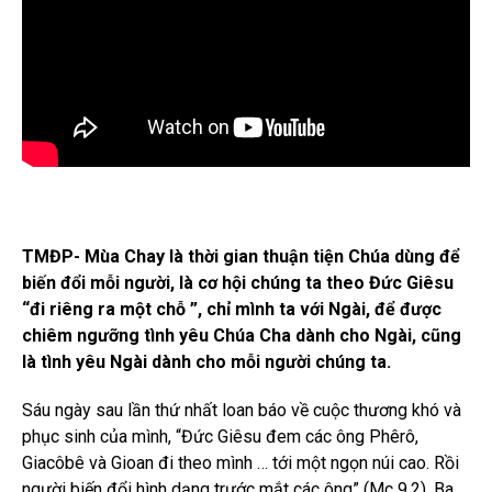
TMĐP- Mùa Chay là thời gian thuận tiện Chúa dùng để
biến đổi mỗi người, là cơ hội chúng ta theo Đức Giêsu
“đi riêng ra một chỗ ”, chỉ mình ta với Ngài, để được
chiêm ngưỡng tình yêu Chúa Cha dành cho Ngài, cũng
là tình yêu Ngài dành cho mỗi người chúng ta.
Sáu ngày sau lần thứ nhất loan báo về cuộc thương khó và
phục sinh của mình, “Đức Giêsu đem các ông Phêrô,
Giacôbê và Gioan đi theo mình … tới một ngọn núi cao. Rồi
người biến đổi hình dạng trước mắt các ông” (Mc 9,2). Ba