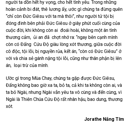
người ta dồn hết hy vọng, cho hết tình yêu. Trong những
hoàn cảnh bi đát, thê lương ấy, ước gì chúng ta đừng quên
“chỉ còn Đức Giêsu với ta mà thôi”, như người tử tội bị
đóng đinh bên phải Đức Giêsu ở giây phút cuối cùng của
cuộc đời, khi không còn ai đoái hoài, không một ân tình
thương cảm, ủi an đã chợt nhớ ra: “ngay bên cạnh mình
còn có Đấng Cứu Độ giàu lòng xót thương, giữa cuộc đời
cô độc, tội lỗi, bị nguyền rủa, kết án, “còn có Đức Giêsu” ở
với và chia sẻ gánh nặng tội lỗi, cũng như thân phận bị lên
án, loại trừ của mình.
Ước gì trong Mùa Chay, chúng ta gặp được Đức Giêsu,
Đấng không bao giờ xa ta, bỏ ta, cả khi ta không còn ai, và
ta bỏ Ngài, nhưng Ngài vẫn yêu ta vô cùng và đến cùng, vì
Ngài là Thiên Chúa Cứu Độ rất nhân hậu, bao dung, thương
xót.
Jorathe Nắng Tím