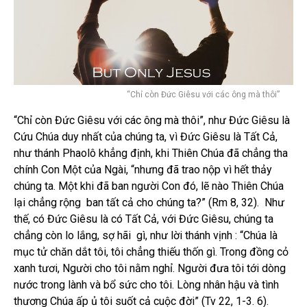
“Chỉ còn Đức Giêsu với các ông mà thôi”
“Chỉ còn Đức Giêsu với các ông mà thôi”, như Đức Giêsu là
Cứu Chúa duy nhất của chúng ta, vì Đức Giêsu là Tất Cả,
như thánh Phaolô khẳng định, khi Thiên Chúa đã chẳng tha
chính Con Một của Ngài, “nhưng đã trao nộp vì hết thảy
chúng ta. Một khi đã ban người Con đó, lẽ nào Thiên Chúa
lại chẳng rộng ban tất cả cho chúng ta?” (Rm 8, 32). Như
thế, có Đức Giêsu là có Tất Cả, với Đức Giêsu, chúng ta
chẳng còn lo lắng, sợ hãi gì, như lời thánh vịnh : “Chúa là
mục tử chăn dắt tôi, tôi chẳng thiếu thốn gì. Trong đồng cỏ
xanh tươi, Người cho tôi nằm nghỉ. Người đưa tôi tới dòng
nước trong lành và bổ sức cho tôi. Lòng nhân hậu và tình
thương Chúa ấp ủ tôi suốt cả cuộc đời” (Tv 22, 1-3. 6).