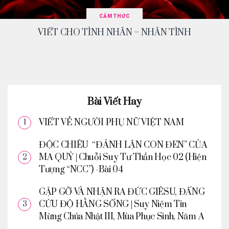
CẢM THỨC
VIẾT CHO TÌNH NHÂN – NHÂN TÌNH
Bài Viết Hay
VIẾT VỀ NGƯỜI PHỤ NỮ VIỆT NAM
ĐỘC CHIÊU “ĐÁNH LẬN CON ĐEN” CỦA
MA QUỶ | Chuỗi Suy Tư Thần Học 02 (Hiện
Tượng “NCC”) -Bài 04
GẶP GỠ VÀ NHẬN RA ĐỨC GIÊSU, ĐẤNG
CỨU ĐỘ HẰNG SỐNG | Suy Niệm Tin
Mừng Chúa Nhật III, Mùa Phục Sinh, Năm A