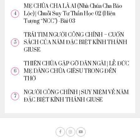
MẸ CHÚA CHA LÀ AI (Nhà Chúa Cha Bảo
Lộc) | Chuỗi Suy Tư Thần Học 02 (Hiện
Tượng “NCC”) -Bài 03
TRÁI TIM NGƯỜI CÔNG CHÍNH – CUỐN
SÁCH CỦA NĂM ĐẶC BIỆT KÍNH THÁNH
GIUSE
THIÊN CHÚA GẶP GỠ DÂN NGÀI | LỄ ĐỨC
MẸ DÂNG CHÚA GIÊSU TRONG ĐỀN
THỜ
NGƯỜI CÔNG CHÍNH | SUY NIỆM VỀ NĂM
ĐẶC BIỆT KÍNH THÁNH GIUSE