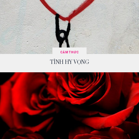
CẢM THỨC
TÌNH HY VỌNG