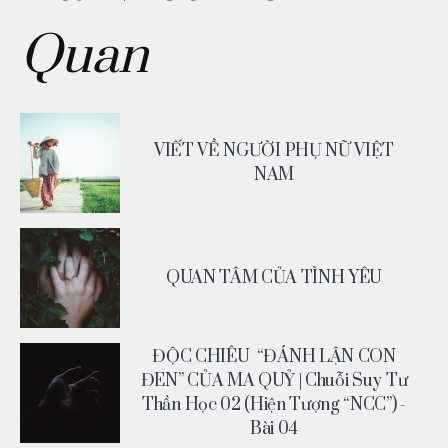
Quan
VIẾT VỀ NGƯỜI PHỤ NỮ VIỆT
NAM
QUAN TÂM CỦA TÌNH YÊU
ĐỘC CHIÊU “ĐÁNH LẬN CON
ĐEN” CỦA MA QUỶ | Chuỗi Suy Tư
Thần Học 02 (Hiện Tượng “NCC”) -
Bài 04