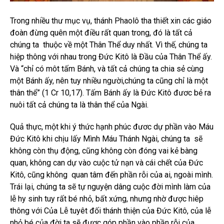
Trong nhiều thư mục vụ, thánh Phaolô tha thiết xin các giáo
đoàn đừng quên một điều rất quan trong, đó là tất cả
chúng ta thuộc về một Thân Thể duy nhất. Vì thế, chúng ta
hiệp thông với nhau trong Đức Kitô là Đầu của Thân Thể ấy.
Và “chỉ có môt tấm Bánh, và tất cả chúng ta chia sẻ cùng
một Bánh ấy, nên tuy nhiều người,chúng ta cũng chỉ là một
thân thể” (1 Cr 10,17). Tấm Bánh ấy là Đức Kitô đươc bẻ ra
nuôi tất cả chúng ta là thân thể của Ngài.
Quả thực, một khi ý thức hạnh phúc đươc dự phần vào Máu
Đức Kitô khi chịu lấy Mình Máu Thánh Ngài, chúng ta sẽ
không còn thụ động, cũng không còn đóng vai kẻ bàng
quan, không can dự vào cuộc tử nạn và cái chết của Đức
Kitô, cũng không quan tâm đến phần rỗi của ai, ngoài mình.
Trái lại, chúng ta sẽ tự nguyện dâng cuộc đời mình làm của
lễ hy sinh tuy rất bé nhỏ, bất xứng, nhưng nhờ được hiêp
thông với Của Lễ tuyêt đối thánh thiện của Đức Kitô, của lễ
nhỏ bé của đời ta sẽ được góp phần vào phần rỗi của