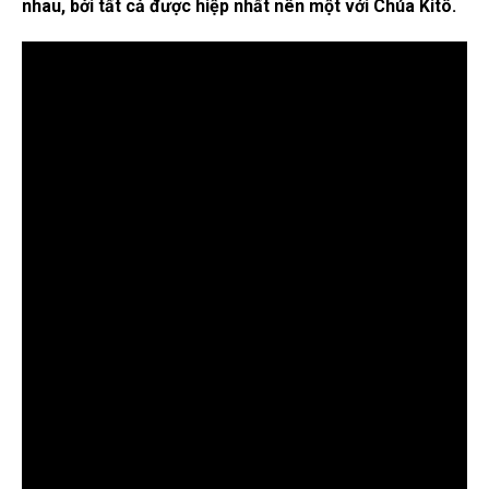
nhau, bởi tất cả được hiệp nhất nên một với Chúa Kitô.