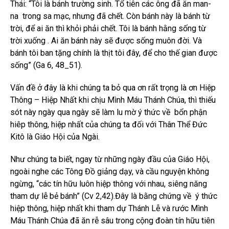
Thái: “Tôi là bánh trường sinh. Tổ tiên các ông đã ăn man-
na trong sa mạc, nhưng đã chết. Còn bánh này là bánh từ
trời, để ai ăn thì khỏi phải chết. Tôi là bánh hằng sống từ
trời xuống . Ai ăn bánh này sẽ được sống muôn đời. Và
bánh tôi ban tặng chính là thịt tôi đây, để cho thế gian được
sống” (Ga 6, 48_51).
Vấn đề ở đây là khi chúng ta bỏ qua ơn rất trọng là ơn Hiệp
Thông – Hiệp Nhất khi chịu Mình Máu Thánh Chúa, thì thiếu
sót này ngày qua ngày sẽ làm lu mờ ý thức về bổn phận
hiêp thông, hiệp nhất của chúng ta đối với Thân Thể Đức
Kitô là Giáo Hội của Ngài.
Như chúng ta biết, ngay từ những ngày đầu của Giáo Hội,
ngoài nghe các Tông Đồ giảng dạy, và cầu nguyện không
ngừng, “các tín hữu luôn hiệp thông với nhau, siêng năng
tham dự lễ bẻ bánh” (Cv 2,42).Đây là bằng chứng về ý thức
hiệp thông, hiệp nhất khi tham dự Thánh Lễ và rước Mình
Máu Thánh Chúa đã ăn rễ sâu trong cộng đoàn tín hữu tiên