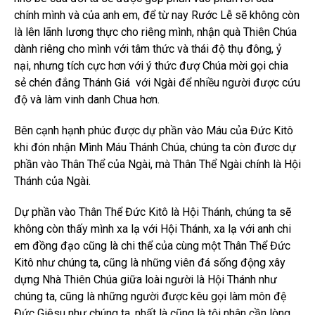
chính mình và của anh em, để từ nay Rước Lễ sẽ không còn
là lên lãnh lương thực cho riêng mình, nhận quà Thiên Chúa
dành riêng cho mình với tâm thức và thái độ thụ đông, ỷ
nại, nhưng tích cực hơn với ý thức đượ Chúa mời gọi chia
sẻ chén đắng Thánh Giá với Ngài để nhiều người được cứu
độ và làm vinh danh Chua hơn.
Bên cạnh hạnh phúc được dự phần vào Máu của Đức Kitô
khi đón nhận Mình Máu Thánh Chúa, chúng ta còn đươc dự
phần vào Thân Thể của Ngài, mà Thân Thể Ngài chính là Hội
Thánh của Ngài.
Dự phần vào Thân Thể Đức Kitô là Hội Thánh, chúng ta sẽ
không còn thấy mình xa lạ với Hội Thánh, xa lạ với anh chi
em đồng đạo cũng là chi thể của cùng một Thân Thể Đức
Kitô như chúng ta, cũng là những viên đá sống động xây
dựng Nhà Thiên Chúa giữa loài người là Hội Thánh như
chúng ta, cũng là những người được kêu gọi làm môn đệ
Đức Giêsu như chúng ta, nhất là cũng là tội nhân cần lòng