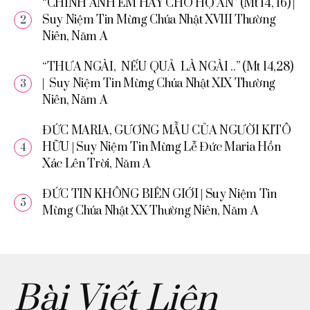
“CHÍNH ANH EM HÃY CHO HỌ ĂN” (Mt 14, 16) |
Suy Niệm Tin Mừng Chúa Nhật XVIII Thường
Niên, Năm A
“THƯA NGÀI, NẾU QUẢ LÀ NGÀI ..” (Mt 14,28)
| Suy Niệm Tin Mừng Chúa Nhật XIX Thường
Niên, Năm A
ĐỨC MARIA, GƯƠNG MẪU CỦA NGƯỜI KITÔ
HỮU | Suy Niệm Tin Mừng Lễ Đức Maria Hồn
Xác Lên Trời, Năm A
ĐỨC TIN KHÔNG BIÊN GIỚI | Suy Niệm Tin
Mừng Chúa Nhật XX Thường Niên, Năm A
Bài Viết Liên