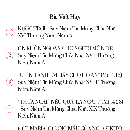
Bài Viết Hay
NƯỚC TRỜI | Suy Niệm Tin Mừng Chúa Nhật
XVI Thường Niên, Năm A
ƠN KHÔN NGOAN CHO NGƯỜI MÔN ĐỆ |
Suy Niệm Tin Mừng Chúa Nhật XVII Thường
Niên, Năm A
“CHÍNH ANH EM HÃY CHO HỌ ĂN” (Mt 14, 16) |
Suy Niệm Tin Mừng Chúa Nhật XVIII Thường
Niên, Năm A
“THƯA NGÀI, NẾU QUẢ LÀ NGÀI ..” (Mt 14,28)
| Suy Niệm Tin Mừng Chúa Nhật XIX Thường
Niên, Năm A
ĐỨC MARIA, GƯƠNG MẪU CỦA NGƯỜI KITÔ