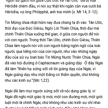
“ngôn sứ gạch nối giữa Cựu Ước và Tân Ước ”đã bị vua
Hêrôđê chém đầu, vì nói sự thật khi ngăn cản vua cưới bà
Hêrôđia, vợ ông Philipphê, anh trai mình (x. Mt 14, 3-12).
Tin Mừng chúa nhật hôm nay đưa chúng ta đi vào Tân Ước,
thời đại của Đức Giêsu, Ngôi Lời Thiên Chúa, thời đại mà
chính Thiên Chúa xuống thế gian, ở giữa con người để nói
với con người. Trong thời Tân Ước, chính Đức Giêsu, Thiên
Chúa làm người nói với con người bằng ngôn ngữ của loài
người, qua tiếng nói của con người, như vào những ngày
đầu của sứ vụ loan báo Tin Mừng Nước Thiên Chúa, Ngài
đã vào hội đường ở Caphácnaum và giảng dậy. Ở đây Ngài
đã làm “thiên hạ sửng sốt về lời giảng dạy của Ngài, vì
Ngài giảng dạy như một Đấng có thẩm quyền, chứ không
như các kinh sư.”(Mc 1,22).
Ngài đã làm mọi người sửng sốt về nội dung giáo lý, vì
Ngài đề nghị một giáo lý mới, một con đường mới, một giới
luật mới là chính Ngài, chứ không như các kinh sư chỉ nhai