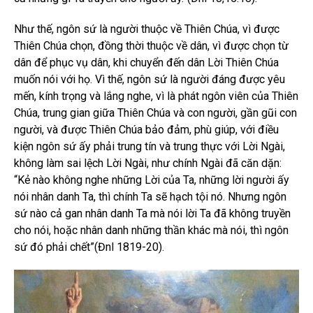
Như thế, ngôn sứ là người thuộc về Thiên Chúa, vì được
Thiên Chúa chọn, đồng thời thuộc về dân, vì được chọn từ
dân để phục vụ dân, khi chuyển đến dân Lời Thiên Chúa
muốn nói với họ. Vì thế, ngôn sứ là người đáng được yêu
mến, kính trọng và lắng nghe, vì là phát ngôn viên của Thiên
Chúa, trung gian giữa Thiên Chúa và con người, gần gũi con
người, và được Thiên Chúa bảo đảm, phù giúp, với điều
kiện ngôn sứ ấy phải trung tín và trung thực với Lời Ngài,
không làm sai lệch Lời Ngài, như chính Ngài đã căn dặn:
“Kẻ nào không nghe những Lời của Ta, những lời người ấy
nói nhân danh Ta, thì chính Ta sẽ hạch tội nó. Nhưng ngôn
sứ nào cả gan nhân danh Ta mà nói lời Ta đã không truyền
cho nói, hoặc nhân danh những thần khác mà nói, thì ngôn
sứ đó phải chết”(Đnl 1819-20).