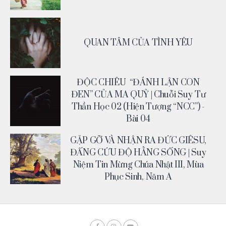
QUAN TÂM CỦA TÌNH YÊU
ĐỘC CHIÊU “ĐÁNH LẬN CON
ĐEN” CỦA MA QUỶ | Chuỗi Suy Tư
Thần Học 02 (Hiện Tượng “NCC”) -
Bài 04
GẶP GỠ VÀ NHẬN RA ĐỨC GIÊSU,
ĐẤNG CỨU ĐỘ HẰNG SỐNG | Suy
Niệm Tin Mừng Chúa Nhật III, Mùa
Phục Sinh, Năm A