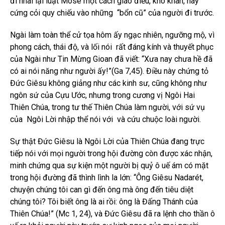
đi nhai lại luật Môsê một cách giáo điều, khô khan, hay
cứng cỏi quy chiếu vào những “bổn cũ” của người đi trước.
Ngài làm toàn thể cử tọa hôm ấy ngạc nhiên, ngưỡng mộ, vì
phong cách, thái độ, và lối nói rất đáng kính và thuyết phục
của Ngài như Tin Mừng Gioan đã viết: “Xưa nay chưa hề đã
có ai nói năng như người ấy!”(Ga 7,45). Điều này chứng tỏ
Đức Giêsu không giảng như các kinh sư, cũng không như
ngôn sứ của Cựu Ước, nhưng trong cương vị Ngôi Hai
Thiên Chúa, trong tư thế Thiên Chúa làm người, với sứ vụ
của Ngôi Lời nhập thể nói với và cứu chuộc loài người.
Sự thật Đức Giêsu là Ngôi Lời của Thiên Chúa đang trực
tiếp nói với mọi người trong hội đường còn được xác nhận,
minh chứng qua sự kiện một người bị quỷ ô uế ám có mặt
trong hội đường đã thình lình la lớn: “Ông Giêsu Nadarét,
chuyện chúng tôi can gì đến ông mà ông đến tiêu diệt
chúng tôi? Tôi biết ông là ai rồi: ông là Đấng Thánh của
Thiên Chúa!” (Mc 1, 24), và Đức Giêsu đã ra lệnh cho thần ô