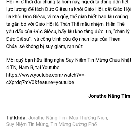
Hội, vì ở thời đại chúng ta hôm nay, người ta đang dồn hết
lực lượng để tách Đức Giêsu ra khỏi Giáo Hội, cắt Giáo Hội
lìa khỏi Đức Giêsu, vì ma qủy, thế gian biết: bao lâu chúng
ta gắn bó với Giáo Hội là Thân Thể mầu nhiệm, Hiền Thê
yêu dấu của Đức Giêsu, bấy lâu kho tàng đức tin, “chân lý
Đức Giêsu”, và công trình cứu độ nhân loại của Thiên
Chúa sẽ không bị suy giảm, rạn nứt.
Mời quý bạn hữu lắng nghe Suy Niệm Tin Mừng Chúa Nhật
4 TN, Năm B, tại Youtube:
https://www.youtube.com/watch?v=-
cXprdq7mV0&feature=youtu.be
Jorathe Nắng Tím
Từ khóa:
Jorathe Nắng Tím
,
Mùa Thường Niên
,
Suy Niệm Tin Mừng
,
Tin Mừng Đường Phố