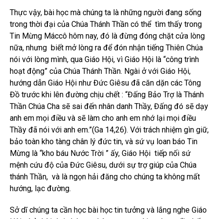
Thực vậy, bài học mà chúng ta là những người đang sống
trong thời đại của Chúa Thánh Thần có thể tìm thấy trong
Tin Mừng Máccô hôm nay, đó là đừng đóng chặt cửa lòng
nữa, nhưng biết mở lòng ra để đón nhận tiếng Thiên Chúa
nói với lòng mình, qua Giáo Hội, vì Giáo Hội là “công trình
hoạt động” của Chúa Thánh Thần. Ngài ở với Giáo Hội,
hướng dẫn Giáo Hội như Đức Giêsu đã căn dặn các Tông
Đồ trước khi lên đường chịu chết : “Đấng Bảo Trợ là Thánh
Thần Chúa Cha sẽ sai đến nhân danh Thầy, Đấng đó sẽ dạy
anh em mọi điều và sẽ làm cho anh em nhớ lại mọi điều
Thầy đã nói với anh em.”(Ga 14,26). Với trách nhiệm gìn giữ,
bảo toàn kho tàng chân lý đức tin, và sứ vụ loan báo Tin
Mừng là “kho báu Nước Trời ” ấy, Giáo Hội tiếp nối sứ
mệnh cứu độ của Đức Giêsu, dưới sự trợ giúp của Chúa
thánh Thần, và là ngọn hải đăng cho chúng ta không mất
hướng, lạc đường.
Sở dĩ chúng ta cần học bài học tin tưởng và lắng nghe Giáo