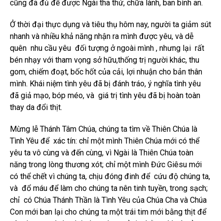
cũng đã đủ để được Ngài tha thứ, chữa lành, ban bình an.
Ở thời đại thực dụng và tiêu thụ hôm nay, người ta giảm sút
nhanh và nhiều khả năng nhận ra mình được yêu, và dễ
quên nhu cầu yêu đối tượng ở ngoài mình , nhưng lại rất
bén nhạy với tham vọng sở hữu,thống trị người khác, thu
gom, chiếm đoạt, bốc hốt của cải, lợi nhuận cho bản thân
mình. Khái niệm tình yêu đã bị đánh tráo, ý nghĩa tình yêu
đã giả mạo, bóp méo, và giá trị tình yêu đã bị hoàn toàn
thay da đổi thịt.
Mừng lễ Thánh Tâm Chúa, chúng ta tìm về Thiên Chúa là
Tình Yêu để xác tín: chỉ một mình Thiên Chúa mới có thể
yêu ta vô cùng và đến cùng, vì Ngài là Thiên Chúa toàn
năng trong lòng thương xót; chỉ một mình Đức Giêsu mới
có thể chết vì chúng ta, chịu đóng đinh để cứu độ chúng ta,
và đổ máu để làm cho chúng ta nên tinh tuyền, trong sạch;
chỉ có Chúa Thánh Thần là Tình Yêu của Chúa Cha và Chúa
Con mới ban lại cho chúng ta một trái tim mới bằng thịt để