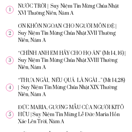
NƯỚC TRỜI | Suy Niệm Tin Mừng Chúa Nhật
XVI Thường Niên, Năm A
ƠN KHÔN NGOAN CHO NGƯỜI MÔN ĐỆ |
Suy Niệm Tin Mừng Chúa Nhật XVII Thường
Niên, Năm A
“CHÍNH ANH EM HÃY CHO HỌ ĂN” (Mt 14, 16) |
Suy Niệm Tin Mừng Chúa Nhật XVIII Thường
Niên, Năm A
“THƯA NGÀI, NẾU QUẢ LÀ NGÀI ..” (Mt 14,28)
| Suy Niệm Tin Mừng Chúa Nhật XIX Thường
Niên, Năm A
ĐỨC MARIA, GƯƠNG MẪU CỦA NGƯỜI KITÔ
HỮU | Suy Niệm Tin Mừng Lễ Đức Maria Hồn
Xác Lên Trời, Năm A