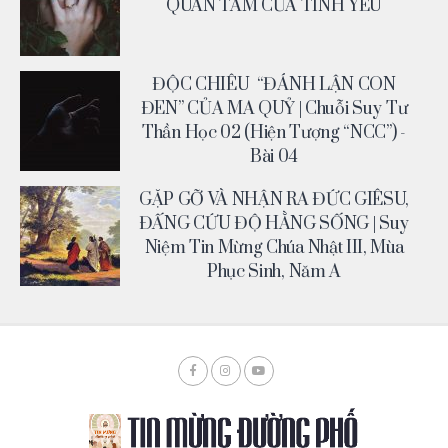
QUAN TÂM CỦA TÌNH YÊU
ĐỘC CHIÊU “ĐÁNH LẬN CON
ĐEN” CỦA MA QUỶ | Chuỗi Suy Tư
Thần Học 02 (Hiện Tượng “NCC”) -
Bài 04
GẶP GỠ VÀ NHẬN RA ĐỨC GIÊSU,
ĐẤNG CỨU ĐỘ HẰNG SỐNG | Suy
Niệm Tin Mừng Chúa Nhật III, Mùa
Phục Sinh, Năm A