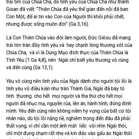
trái tim của Chúa Cha, do tình yêu của Chúa Cha như thánh
Gioan đã viết: “Thiên Chúa đã yêu thế gian đến nỗi đã ban
Con Một, để ai tin vào Con của Người thì khỏi phải chết,
nhưng được sống muôn đời” (Ga 3,16).
Là Con Thiên Chúa vào đời làm người, Đức Giêsu đã mang
trái tim tràn đầy tình yêu và hay chạnh lòng thương xót của
Chúa Cha, và vì là Dung Mạo đích thực của Thiên Chúa là
Tình Yêu (1 Ga 4,8), nên Ngài chỉ biết yêu thương vô cùng
và đến cùng (Ga 13,1).
Yêu vô cùng nên tình yêu của Ngài dành cho người tội lỗi là
tình yêu vô điều kiện như trên Thánh Giá, Ngài đã bày tỏ
tình thương cho hết mọi người và tha thứ cho hết mọi
người đã nhục mạ, nguyền rủa, lên án, hành hình, đóng đinh
mình. Yêu đến cùng nên không niềm hy vọng của bất cứ tội
nhân nào, dù tội lỗi nặng nề, nghiêm trọng đến đâu đã phải
thất vọng, vì chỉ cần một ánh mắt liếc vội nhìn Ngài thôi,
chỉ một đụng chạm rất nhẹ và kín đáo vào gấu áo Ngài thôi