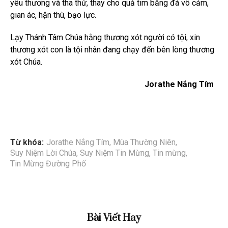
yêu thương và tha thứ, thay cho quả tim bằng đá vô cảm,
gian ác, hận thù, bạo lực.
Lạy Thánh Tâm Chúa hằng thương xót người có tội, xin
thương xót con là tội nhân đang chạy đến bên lòng thương
xót Chúa.
Jorathe Nắng Tím
Từ khóa:
Jorathe Nắng Tím
,
Mùa Thường Niên
,
Suy Niệm Lời Chúa
,
Suy Niệm Tin Mừng
,
Tin mừng
,
Tin Mừng Đường Phố
Bài Viết Hay