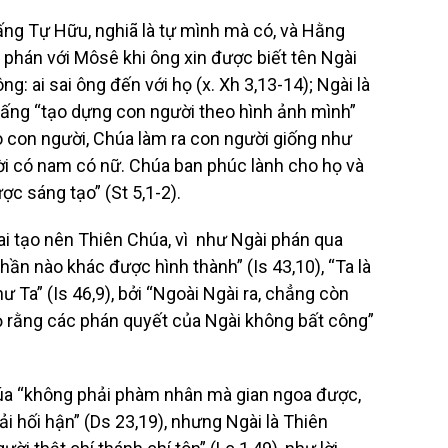
ấng Tự Hữu, nghiã là tự mình mà có, và Hằng
ã phán với Môsê khi ông xin được biết tên Ngài
ông: ai sai ông đến với họ (x. Xh 3,13-14); Ngài là
à Đấng “tạo dựng con người theo hình ảnh mình”
o con người, Chúa làm ra con người giống như
i có nam có nữ. Chúa ban phúc lành cho họ và
ợc sáng tạo” (St 5,1-2).
 ai tạo nên Thiên Chúa, vì như Ngài phán qua
hần nào khác được hình thành” (Is 43,10), “Ta là
 Ta” (Is 46,9), bởi “Ngoài Ngài ra, chẳng còn
ỏ rằng các phán quyết của Ngài không bất công”
húa “không phải phàm nhân mà gian ngoa được,
i hối hận” (Ds 23,19), nhưng Ngài là Thiên