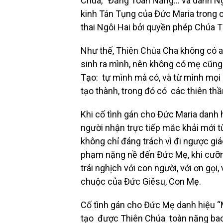
Chúa, “Đấng Toàn Năng… và danh Người
kinh Tán Tụng của Đức Maria trong c
thai Ngôi Hai bởi quyền phép Chúa 
Như thế, Thiên Chúa Cha không có ai
sinh ra mình, nên không có mẹ cũng
Tạo: tự mình mà có, và từ mình mọi s
tạo thành, trong đó có các thiên thần
Khi cố tình gán cho Đức Maria danh 
người nhận trực tiếp măc khải mới t
không chỉ đáng trách vì đi ngược gi
phạm nặng nề đến Đức Mẹ, khi cưỡn
trái nghịch với con người, với ơn gọ
chuộc của Đức Giêsu, Con Mẹ.
Cố tình gán cho Đức Mẹ danh hiệu “M
tạo được Thiên Chúa toàn năng bao 