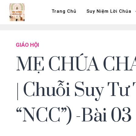
Trang Chủ
Suy Niệm Lời Chúa
GIÁO HỘI
MẸ CHÚA CHA 
| Chuỗi Suy Tư
“NCC”) -Bài 03