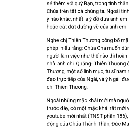
sẻ thêm với quý Bạn, trong tinh thần
Chúa trên tất cả chúng ta. Ngoài tin
ý nào khác, nhất là ý đồ đưa anh e
hoặc cắt đứt đường về của anh em.
Nghe chị Thiên Thương công bố mặc 
phép hiểu rằng: Chúa Cha muốn dùng 
người làm việc như thế nào thì hoàn
nhà anh chị Quảng- Thiên Thương ở
Thương, một số linh mục, tu sĩ nam 
đạo trực tiếp của Ngài, và ý Ngài đư
chị Thiên Thương.
Ngoài những mặc khải mới mà người v
trước đây, có một mặc khải rất mới
youtube mới nhất (TNST phần 186), đ
động của Chúa Thánh Thần, Đức Mar