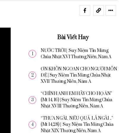
Bài Viết Hay
NƯỚC TRỜI | Suy Niệm Tin Mừng
Chúa Nhật XVI Thường Niên, Năm A
ƠN KHÔN NGOAN CHO NGƯỜI MÔN
ĐỆ | Suy Niệm Tin Mừng Chúa Nhật
XVII Thường Niên, Năm A
“CHÍNH ANH EM HÃY CHO HỌ ĂN”
(Mt 14, 16) | Suy Niệm Tin Mừng Chúa
Nhật XVIII Thường Niên, Năm A
“THƯA NGÀI, NẾU QUẢ LÀ NGÀI ..”
(Mt 14,28) | Suy Niệm Tin Mừng Chúa
Nhật XIX Thường Niên, Năm A