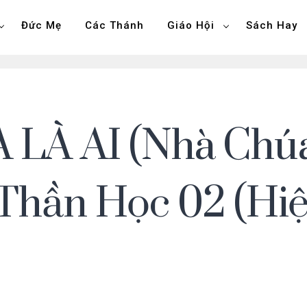
Đức Mẹ
Các Thánh
Giáo Hội
Sách Hay
LÀ AI (Nhà Chúa
 Thần Học 02 (Hi