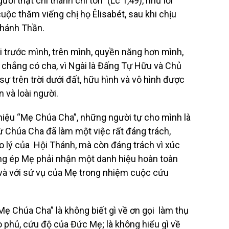
 thật chí thánh chí tôn” (Lc 1,49), như lời
uộc thăm viếng chị họ Êlisabét, sau khi chịu
Thánh Thần.
 trước mình, trên mình, quyền năng hơn mình,
 chẳng có cha, vì Ngài là Đấng Tự Hữu và Chủ
ự trên trời dưới đất, hữu hình và vô hình được
 và loài người.
hiệu “Mẹ Chúa Cha”, những người tự cho mình là
ừ Chúa Cha đã làm một việc rất đáng trách,
áo lý của Hội Thánh, mà còn đáng trách vì xúc
g ép Mẹ phải nhận một danh hiệu hoàn toàn
i, và với sứ vụ của Mẹ trong nhiệm cuộc cứu
ẹ Chúa Cha” là không biết gì về ơn gọi làm thụ
phủ, cứu độ của Đức Mẹ; là không hiểu gì về