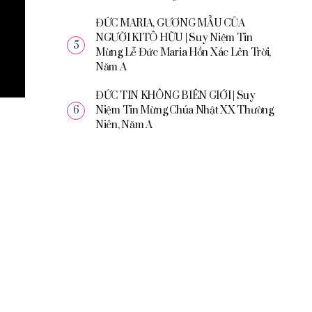
ĐỨC MARIA, GƯƠNG MẪU CỦA
NGƯỜI KITÔ HỮU | Suy Niệm Tin
Mừng Lễ Đức Maria Hồn Xác Lên Trời,
Năm A
ĐỨC TIN KHÔNG BIÊN GIỚI | Suy
Niệm Tin Mừng Chúa Nhật XX Thường
Niên, Năm A