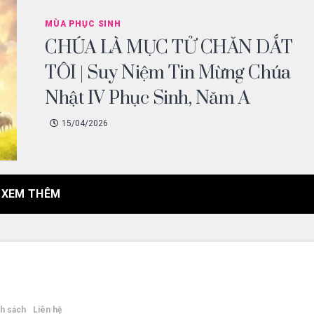
MÙA PHỤC SINH
CHÚA LÀ MỤC TỬ CHĂN DẮT
TÔI | Suy Niệm Tin Mừng Chúa
Nhật IV Phục Sinh, Năm A
15/04/2026
XEM THÊM
h sách
Liên hệ