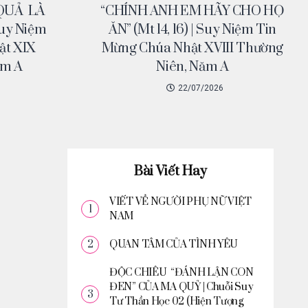
QUẢ LÀ
“CHÍNH ANH EM HÃY CHO HỌ
 Suy Niệm
ĂN” (Mt 14, 16) | Suy Niệm Tin
ật XIX
Mừng Chúa Nhật XVIII Thường
ăm A
Niên, Năm A
22/07/2026
Bài Viết Hay
VIẾT VỀ NGƯỜI PHỤ NỮ VIỆT
NAM
QUAN TÂM CỦA TÌNH YÊU
ĐỘC CHIÊU “ĐÁNH LẬN CON
ĐEN” CỦA MA QUỶ | Chuỗi Suy
Tư Thần Học 02 (Hiện Tượng