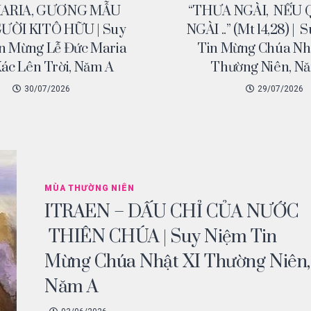
ARIA, GƯƠNG MẪU
“THƯA NGÀI, NẾU 
ƯỜI KITÔ HỮU | Suy
NGÀI ..” (Mt 14,28) |
n Mừng Lễ Đức Maria
Tin Mừng Chúa Nh
ác Lên Trời, Năm A
Thường Niên, N
30/07/2026
29/07/2026
MÙA THƯỜNG NIÊN
ITRAEN – DẤU CHỈ CỦA NƯỚC
THIÊN CHÚA | Suy Niệm Tin
Mừng Chúa Nhật XI Thường Niên,
Năm A