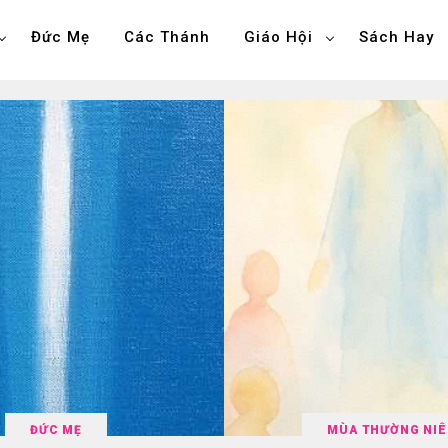
Đức Mẹ
Các Thánh
Giáo Hội
Sách Hay
ĐỨC MẸ
MÙA THƯỜNG NI