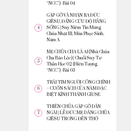
“NCC”) -Bài 04
GẶP GỠ VÀ NHẬN RA ĐỨC
GIÊSU, ĐẤNG CỨU ĐỘ HẰNG
SỐNG | Suy Niệm Tin Mừng
Chúa Nhật III, Mùa Phục Sinh,
Năm A
MẸ CHÚA CHA LÀ AI (Nhà Chúa
Cha Bảo Lộc) | Chuỗi Suy Tư
Thần Học 02 (Hiện Tượng
“NCC”) -Bài 03
TRÁI TIM NGƯỜI CÔNG CHÍNH
– CUỐN SÁCH CỦA NĂM ĐẶC
BIỆT KÍNH THÁNH GIUSE
THIÊN CHÚA GẶP GỠ DÂN
NGÀI | LỄ ĐỨC MẸ DÂNG CHÚA
GIÊSU TRONG ĐỀN THỜ