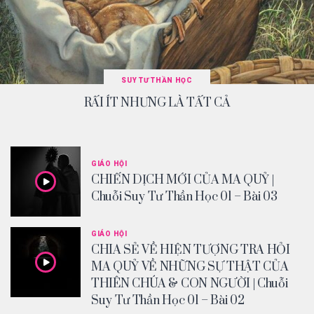
SUY TƯ THẦN HỌC
RẤI ÍT NHƯNG LÀ TẤT CẢ
GIÁO HỘI
CHIẾN DỊCH MỚI CỦA MA QUỶ |
Chuỗi Suy Tư Thần Học 01 – Bài 03
GIÁO HỘI
CHIA SẺ VỀ HIỆN TƯỢNG TRA HỎI
MA QUỶ VỀ NHỮNG SỰ THẬT CỦA
THIÊN CHÚA & CON NGƯỜI | Chuỗi
Suy Tư Thần Học 01 – Bài 02