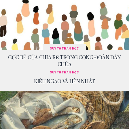
SUY TƯ THẦN HỌC
GỐC RỄ CỦA CHIA RẼ TRONG CỘNG ĐOÀN DÂN
CHÚA
SUY TƯ THẦN HỌC
KIÊU NGẠO VÀ HÈN NHÁT