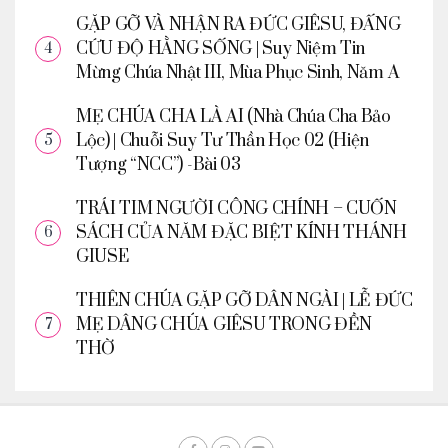
GẶP GỠ VÀ NHẬN RA ĐỨC GIÊSU, ĐẤNG
CỨU ĐỘ HẰNG SỐNG | Suy Niệm Tin
Mừng Chúa Nhật III, Mùa Phục Sinh, Năm A
MẸ CHÚA CHA LÀ AI (Nhà Chúa Cha Bảo
Lộc) | Chuỗi Suy Tư Thần Học 02 (Hiện
Tượng “NCC”) -Bài 03
TRÁI TIM NGƯỜI CÔNG CHÍNH – CUỐN
SÁCH CỦA NĂM ĐẶC BIỆT KÍNH THÁNH
GIUSE
THIÊN CHÚA GẶP GỠ DÂN NGÀI | LỄ ĐỨC
MẸ DÂNG CHÚA GIÊSU TRONG ĐỀN
THỜ