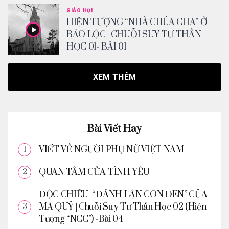
GIÁO HỘI
HIỆN TƯỢNG “NHÀ CHÚA CHA” Ở
BẢO LỘC | CHUỖI SUY TƯ THẦN
HỌC 01- BÀI 01
XEM THÊM
Bài Viết Hay
VIẾT VỀ NGƯỜI PHỤ NỮ VIỆT NAM
QUAN TÂM CỦA TÌNH YÊU
ĐỘC CHIÊU “ĐÁNH LẬN CON ĐEN” CỦA
MA QUỶ | Chuỗi Suy Tư Thần Học 02 (Hiện
Tượng “NCC”) -Bài 04