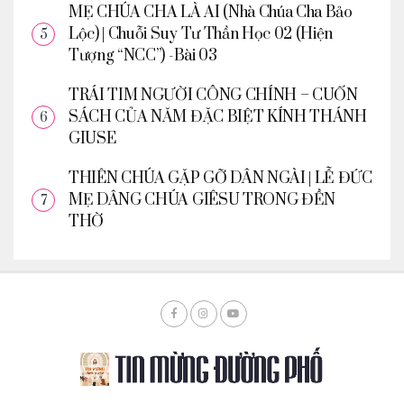
MẸ CHÚA CHA LÀ AI (Nhà Chúa Cha Bảo
Lộc) | Chuỗi Suy Tư Thần Học 02 (Hiện
Tượng “NCC”) -Bài 03
TRÁI TIM NGƯỜI CÔNG CHÍNH – CUỐN
SÁCH CỦA NĂM ĐẶC BIỆT KÍNH THÁNH
GIUSE
THIÊN CHÚA GẶP GỠ DÂN NGÀI | LỄ ĐỨC
MẸ DÂNG CHÚA GIÊSU TRONG ĐỀN
THỜ