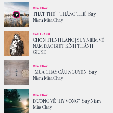
MÙA CHAY
THẤT THẾ – THẮNG THẾ | Suy
Niệm Mùa Chay
CÁC THÁNH
CHỌN THINH LẶNG | SUY NIỆM VỀ
NĂM ĐẶC BIỆT KÍNH THÁNH
GIUSE
MÙA CHAY
MÙA CHAY CẦU NGUYỆN | Suy
Niệm Mùa Chay
MÙA CHAY
ĐƯỜNG VỀ “HY VỌNG” | Suy Niệm
Mùa Chay