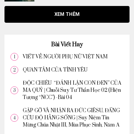
XEM THÊM
Bài Viết Hay
VIẾT VỀ NGƯỜI PHỤ NỮ VIỆT NAM
QUAN TÂM CỦA TÌNH YÊU
ĐỘC CHIÊU “ĐÁNH LẬN CON ĐEN” CỦA
MA QUỶ | Chuỗi Suy Tư Thần Học 02 (Hiện
Tượng “NCC”) -Bài 04
GẶP GỠ VÀ NHẬN RA ĐỨC GIÊSU, ĐẤNG
CỨU ĐỘ HẰNG SỐNG | Suy Niệm Tin
Mừng Chúa Nhật III, Mùa Phục Sinh, Năm A