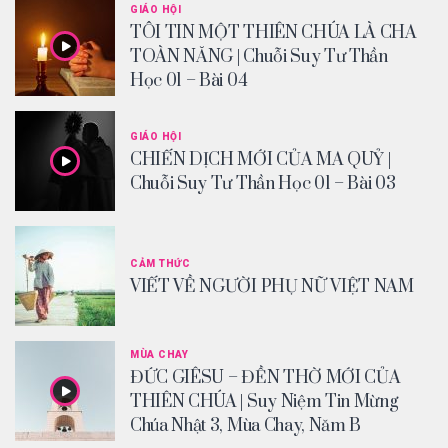
GIÁO HỘI
TÔI TIN MỘT THIÊN CHÚA LÀ CHA
TOÀN NĂNG | Chuỗi Suy Tư Thần
Học 01 – Bài 04
GIÁO HỘI
CHIẾN DỊCH MỚI CỦA MA QUỶ |
Chuỗi Suy Tư Thần Học 01 – Bài 03
CẢM THỨC
VIẾT VỀ NGƯỜI PHỤ NỮ VIỆT NAM
MÙA CHAY
ĐỨC GIÊSU – ĐỀN THỜ MỚI CỦA
THIÊN CHÚA | Suy Niệm Tin Mừng
Chúa Nhật 3, Mùa Chay, Năm B