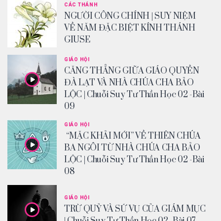
CÁC THÁNH
NGƯỜI CÔNG CHÍNH | SUY NIỆM
VỀ NĂM ĐẶC BIỆT KÍNH THÁNH
GIUSE
GIÁO HỘI
CĂNG THẲNG GIỮA GIÁO QUYỀN
ĐÀ LẠT VÀ NHÀ CHÚA CHA BẢO
LỘC | Chuỗi Suy Tư Thần Học 02 -Bài
09
GIÁO HỘI
“MẶC KHẢI MỚI” VỀ THIÊN CHÚA
BA NGÔI TỪ NHÀ CHÚA CHA BẢO
LỘC | Chuỗi Suy Tư Thần Học 02 -Bài
08
GIÁO HỘI
TRỪ QUỶ VÀ SỨ VỤ CỦA GIÁM MỤC
| Chuỗi Suy Tư Thần Học 02 -Bài 07