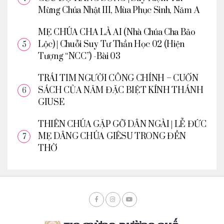
Mừng Chúa Nhật III, Mùa Phục Sinh, Năm A
MẸ CHÚA CHA LÀ AI (Nhà Chúa Cha Bảo
Lộc) | Chuỗi Suy Tư Thần Học 02 (Hiện
Tượng “NCC”) -Bài 03
TRÁI TIM NGƯỜI CÔNG CHÍNH – CUỐN
SÁCH CỦA NĂM ĐẶC BIỆT KÍNH THÁNH
GIUSE
THIÊN CHÚA GẶP GỠ DÂN NGÀI | LỄ ĐỨC
MẸ DÂNG CHÚA GIÊSU TRONG ĐỀN
THỜ