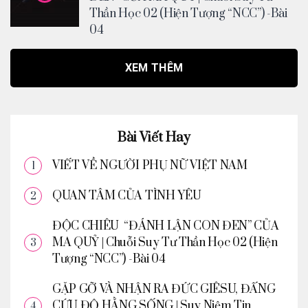
Thần Học 02 (Hiện Tượng “NCC”) -Bài
04
XEM THÊM
Bài Viết Hay
VIẾT VỀ NGƯỜI PHỤ NỮ VIỆT NAM
QUAN TÂM CỦA TÌNH YÊU
ĐỘC CHIÊU “ĐÁNH LẬN CON ĐEN” CỦA
MA QUỶ | Chuỗi Suy Tư Thần Học 02 (Hiện
Tượng “NCC”) -Bài 04
GẶP GỠ VÀ NHẬN RA ĐỨC GIÊSU, ĐẤNG
CỨU ĐỘ HẰNG SỐNG | Suy Niệm Tin