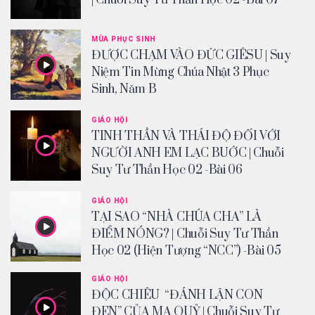
MÙA PHỤC SINH
ĐƯỢC CHẠM VÀO ĐỨC GIÊSU | Suy
Niệm Tin Mừng Chúa Nhật 3 Phục
Sinh, Năm B
GIÁO HỘI
TINH THẦN VÀ THÁI ĐỘ ĐỐI VỚI
NGƯỜI ANH EM LẠC BUỚC | Chuỗi
Suy Tư Thần Học 02 -Bài 06
GIÁO HỘI
TẠI SAO “NHÀ CHÚA CHA” LÀ
ĐIỂM NÓNG? | Chuỗi Suy Tư Thần
Học 02 (Hiện Tượng “NCC”) -Bài 05
GIÁO HỘI
ĐỘC CHIÊU “ĐÁNH LẬN CON
ĐEN” CỦA MA QUỶ | Chuỗi Suy Tư