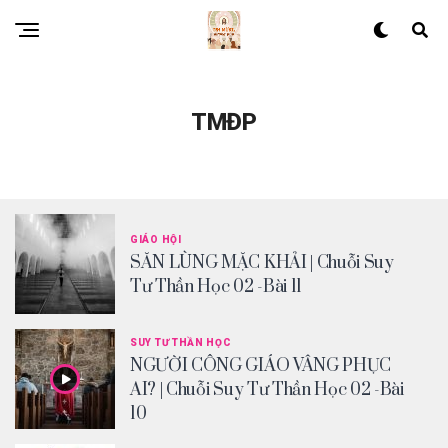
TMĐP
GIÁO HỘI
SĂN LÙNG MẶC KHẢI | Chuỗi Suy
Tư Thần Học 02 -Bài 11
SUY TƯ THẦN HỌC
NGƯỜI CÔNG GIÁO VÂNG PHỤC
AI? | Chuỗi Suy Tư Thần Học 02 -Bài
10