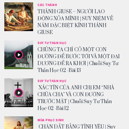
CÁC THÁNH
THÁNH GIUSE – NGƯỜI LAO
ĐỘNG XÓA MÌNH | SUY NIỆM VỀ
NĂM ĐẶC BIỆT KÍNH THÁNH
GIUSE
SUY TƯ THẦN HỌC
CHÚNG TA CHỈ CÓ MỘT CON
ĐƯỜNG ĐỂ BƯỚC TỚI VÀ MỘT ĐẠI
DƯƠNG ĐỂ RA KHƠI | Chuỗi Suy Tư
Thần Học 02 -Bài 13
SUY TƯ THẦN HỌC
XÁC TÍN CỦA ANH CHỊ EM “NHÀ
CHÚA CHA” VÀ CON ĐƯỜNG
TRƯỚC MẶT | Chuỗi Suy Tư Thần
Học 02 -Bài 12
MÙA PHỤC SINH
CHĂN DẮT BẰNG TÌNH YÊU | Suy