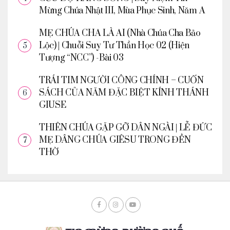
Mừng Chúa Nhật III, Mùa Phục Sinh, Năm A
MẸ CHÚA CHA LÀ AI (Nhà Chúa Cha Bảo
Lộc) | Chuỗi Suy Tư Thần Học 02 (Hiện
Tượng “NCC”) -Bài 03
TRÁI TIM NGƯỜI CÔNG CHÍNH – CUỐN
SÁCH CỦA NĂM ĐẶC BIỆT KÍNH THÁNH
GIUSE
THIÊN CHÚA GẶP GỠ DÂN NGÀI | LỄ ĐỨC
MẸ DÂNG CHÚA GIÊSU TRONG ĐỀN
THỜ