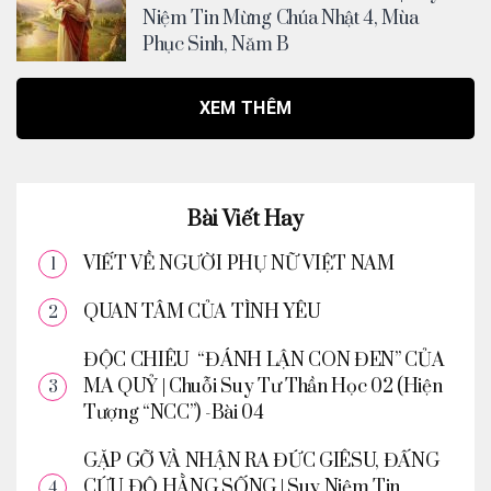
Niệm Tin Mừng Chúa Nhật 4, Mùa
Phục Sinh, Năm B
XEM THÊM
Bài Viết Hay
VIẾT VỀ NGƯỜI PHỤ NỮ VIỆT NAM
QUAN TÂM CỦA TÌNH YÊU
ĐỘC CHIÊU “ĐÁNH LẬN CON ĐEN” CỦA
MA QUỶ | Chuỗi Suy Tư Thần Học 02 (Hiện
Tượng “NCC”) -Bài 04
GẶP GỠ VÀ NHẬN RA ĐỨC GIÊSU, ĐẤNG
CỨU ĐỘ HẰNG SỐNG | Suy Niệm Tin